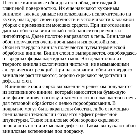
Плотные виниловые обои для стен обладают гладкой
глянцевой поверхностью. Их еще называют кухонным
винилом, так как раньше использовались исключительно на
кухне, благодаря своей прочности и устойчивости к влажной
уборке с применением моющих средств. При изготовлении
данных обоев на виниловый слой наносится рисунок и
ингибиторы. Далее полотно направляют в печь. Виниловые
обои получаются очень прочными и износостойкими.
Обои из твердого винила получаются путем термической
обработки винила. Винил словно выпаривается, освобождаясь
от вредных формальдегидных смол. Это делает обои из
твердого винила экологически чистыми, не вызывающими
аллергических реакций. При наклеивании, обои из твердого
винила не растягиваются, хорошо скрывают недостатки и
дефекты стен.
Виниловые обои с ярко выраженным рельефом получаются
из вспененного винила, который наносится на бумажную
или флизелиновую основу, а затем полотно помещается в печь
для тепловой обработки с целью порообразования. В
покрытие могут быть вкраплены блестки, либо с помощью
специальной технологии создается эффект рельефной
штукатурки. Такие виниловые обои хорошо скрывают
неровность стен и их мелкие дефекты. Также выпускают обои
виниловые вспененные под покраску.