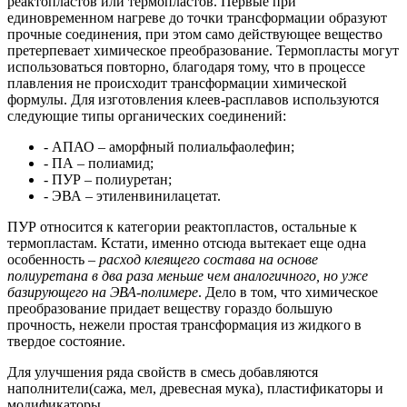
реактопластов или термопластов. Первые при
единовременном нагреве до точки трансформации образуют
прочные соединения, при этом само действующее вещество
претерпевает химическое преобразование. Термопласты могут
использоваться повторно, благодаря тому, что в процессе
плавления не происходит трансформации химической
формулы. Для изготовления клеев-расплавов используются
следующие типы органических соединений:
- АПАО – аморфный полиальфаолефин;
- ПА – полиамид;
- ПУР – полиуретан;
- ЭВА – этиленвинилацетат.
ПУР относится к категории реактопластов, остальные к
термопластам. Кстати, именно отсюда вытекает еще одна
особенность –
расход клеящего состава на основе
полиуретана в два раза меньше чем аналогичного, но уже
базирующего на ЭВА-полимере
. Дело в том, что химическое
преобразование придает веществу гораздо большую
прочность, нежели простая трансформация из жидкого в
твердое состояние.
Для улучшения ряда свойств в смесь добавляются
наполнители(сажа, мел, древесная мука), пластификаторы и
модификаторы